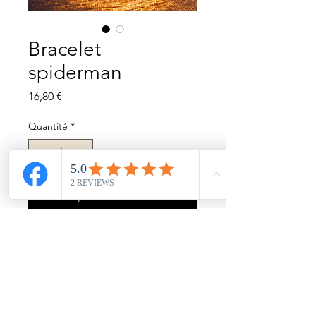
Bracelet
spiderman
Prix
16,80 €
Quantité
*
Ajouter au panier
Bracelet paracord 550
rouge et bleu
Microcord
phosphorescente blanche
Tour poignet 15cm