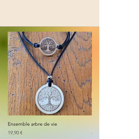
Ensemble arbre de vie
Double vague
Prix
Prix
19,90 €
65,90 €