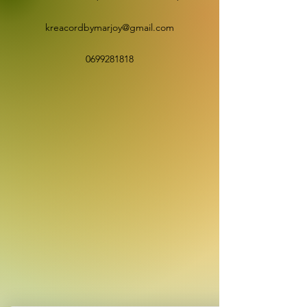
kreacordbymarjoy@gmail.com
0699281818